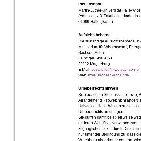
Postanschrift
Martin-Luther-Universität Halle-Witt
(Adressat, z.B. Fakultät und/oder Inst
06099 Halle (Saale)
Aufsichtsbehörde
Die zuständige Aufsichtsbehörde ist
Ministerium für Wissenschaft, Ener
Sachsen-Anhalt
Leipziger Straße 58
39112 Magdeburg
E-Mail:
poststelle@mwu.sachsen-anh
Web:
mwu.sachsen-anhalt.de
Urheberrechtshinweis
Bitte beachten Sie, dass alle Texte, 
Arrangements - soweit nicht anders er
Universität Halle-Wittenberg selbst 
Urheberrechts unterliegen.
Sie dürfen damit beispielsweise wed
anderen Web-Sites verwendet werde
zugänglichen Texte durch Dritte sti
nur unter der Bedingung zu, dass die
Wittenberg als Urheber genannt wird