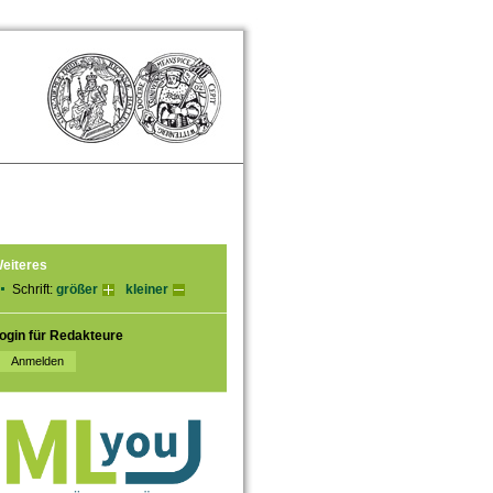
eiteres
Schrift:
größer
kleiner
ogin für Redakteure