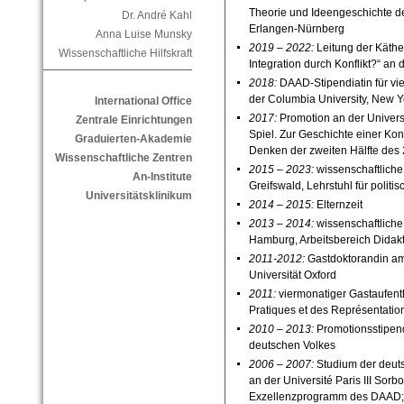
Theorie und Ideengeschichte de
Dr. André Kahl
Erlangen-Nürnberg
Anna Luise Munsky
2019 – 2022:
Leitung der Käthe
Wissenschaftliche Hilfskraft
Integration durch Konflikt?“ an 
2018:
DAAD-Stipendiatin für vi
der Columbia University, New Y
International Office
2017:
Promotion an der Universit
Zentrale Einrichtungen
Spiel. Zur Geschichte einer Ko
Graduierten-Akademie
Denken der zweiten Hälfte des 
Wissenschaftliche Zentren
2015 – 2023:
wissenschaftliche 
An-Institute
Greifswald, Lehrstuhl für polit
Universitätsklinikum
2014 – 2015:
Elternzeit
2013 – 2014:
wissenschaftliche 
Hamburg, Arbeitsbereich Didakt
2011-2012:
Gastdoktorandin am 
Universität Oxford
2011:
viermonatiger Gastaufent
Pratiques et des Représentations
2010 – 2013:
Promotionsstipend
deutschen Volkes
2006 – 2007:
Studium der deut
an der Université Paris III So
Exzellenzprogramm des DAAD; 