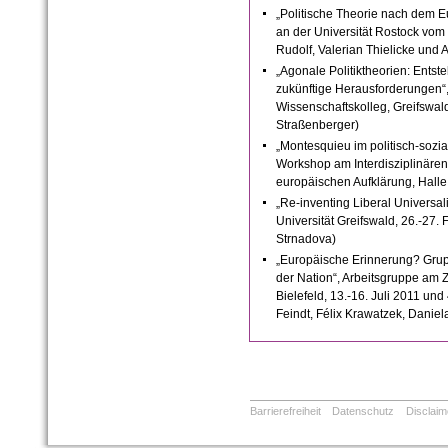
„Politische Theorie nach dem E
an der Universität Rostock vom
Rudolf, Valerian Thielicke und 
„Agonale Politiktheorien: Entst
zukünftige Herausforderungen“
Wissenschaftskolleg, Greifswald
Straßenberger)
„Montesquieu im politisch-sozi
Workshop am Interdisziplinären
europäischen Aufklärung, Halle,
„Re-inventing Liberal Universal
Universität Greifswald, 26.-27.
Strnadova)
„Europäische Erinnerung? Grup
der Nation“, Arbeitsgruppe am Z
Bielefeld, 13.-16. Juli 2011 un
Feindt, Félix Krawatzek, Danie
Barrierefreiheit
Datenschutz
Disclaim